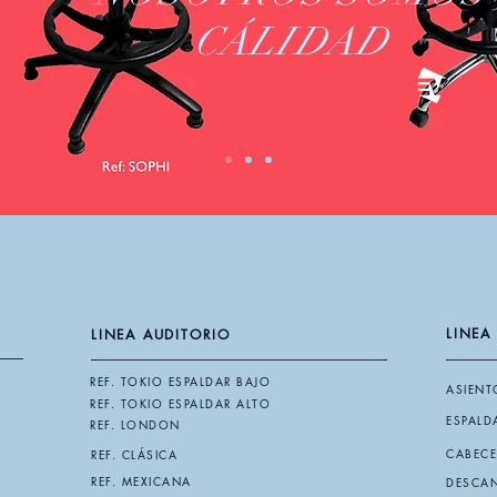
CÁLIDAD
LINEA
LINEA AUDITORIO
REF. TOKIO ESPALDAR BAJO
ASIENT
REF. TOKIO ESPALDAR ALTO
ESPALD
REF. LONDON
CABEC
REF. CLÁSICA
REF. MEXICANA
DESCA