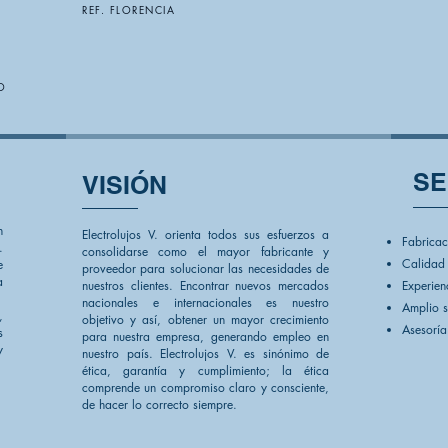
REF. FLORENCIA
O
SE
VISIÓN
n
Electrolujos V. orienta todos sus esfuerzos a
Fabricac
.
consolidarse como el mayor fabricante y
Calidad
e
proveedor para solucionar las necesidades de
a
nuestros clientes. Encontrar nuevos mercados
Experien
nacionales e internacionales es nuestro
​Amplio 
,
objetivo y así, obtener un mayor crecimiento
Asesoría
s
para nuestra empresa, generando empleo en
y
nuestro país. Electrolujos V. es sinónimo de
ética, garantía y cumplimiento; la ética
comprende un compromiso claro y consciente,
de hacer lo correcto siempre.